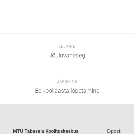
EELMINE
Jõuluvaheaeg
JÄRGMINE
Eelkooliaasta lõpetamine
MTÜ Tabasalu Koolituskeskus
E-post: