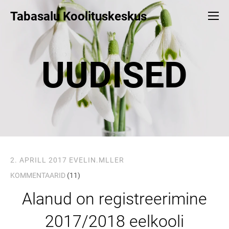
Tabasalu Koolituskeskus
UUDISED
2. APRILL 2017
EVELIN.MLLER
KOMMENTAARID
(11)
Alanud on registreerimine
2017/2018 eelkooli