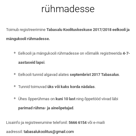
rühmadesse
Toimub registreerimine
Tabasalu Koolituskeskuse 2017/2018 eelkooli ja
mängukooli rühmadesse.
Eelkooli ja mängukooli rühmadesse on võimalik registreerida
4-7-
aastaseid lapsi
.
Eelkooli tunnid algavad alates
septembrist 2017 Tabasalus
.
Tunnid toimuvad
üks või kaks korda nädalas
.
Ühes õpperühmas on
kuni 10 last
ning õppetööd viivad läbi
parimad rühma- ja aineõpetajad
.
Lisainfo ja registreerumine telefonil:
5666 6154
või e-maili
aadressil:
tabasalukoolitus@gmail.com