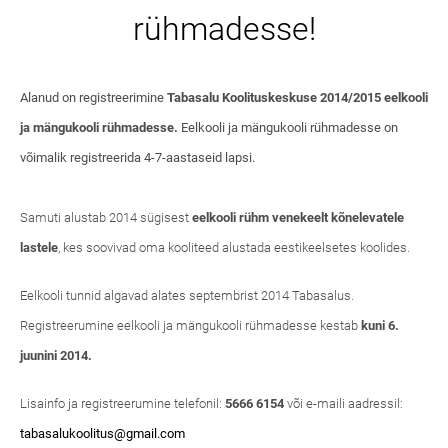
rühmadesse!
Alanud on registreerimine
Tabasalu Koolituskeskuse 2014/2015 eelkooli
ja mängukooli rühmadesse.
Eelkooli ja mängukooli rühmadesse on
võimalik registreerida 4-7-aastaseid lapsi.
Samuti alustab 2014 sügisest
eelkooli rühm venekeelt kõnelevatele
lastele
, kes soovivad oma kooliteed alustada eestikeelsetes koolides.
Eelkooli tunnid algavad alates septembrist 2014 Tabasalus.
Registreerumine e
elkooli ja mängukooli rühmadesse kestab
kuni 6.
juunini 2014.
Lisainfo ja registreerumine telefonil:
5666 6154
või e-maili aadressil:
tabasalukoolitus@gmail.com