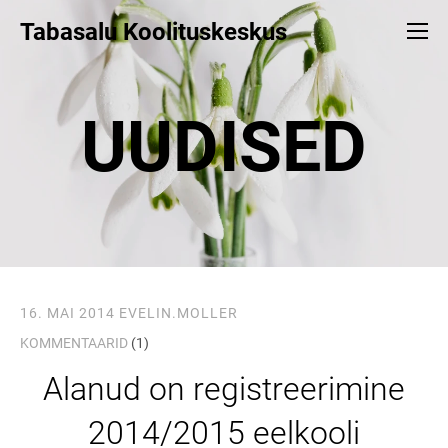
Tabasalu Koolituskeskus
UUDISED
16. MAI 2014
EVELIN.MOLLER
KOMMENTAARID
(1)
Alanud on registreerimine
2014/2015 eelkooli